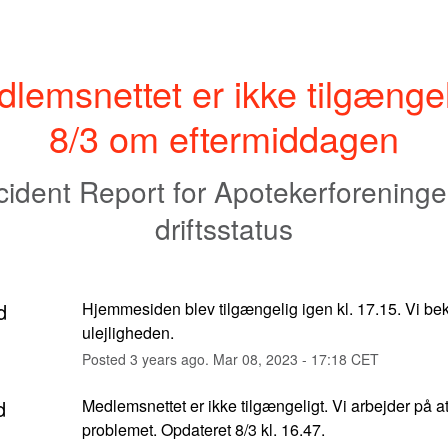
lemsnettet er ikke tilgængeli
8/3 om eftermiddagen
cident Report for
Apotekerforening
driftsstatus
d
Hjemmesiden blev tilgængelig igen kl. 17.15. Vi bek
ulejligheden.
Posted
3
years ago.
Mar
08
,
2023
-
17:18
CET
d
Medlemsnettet er ikke tilgængeligt. Vi arbejder på at
problemet. Opdateret 8/3 kl. 16.47.