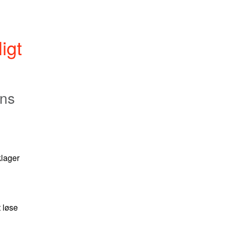
gt 
ens
lager 
 løse 