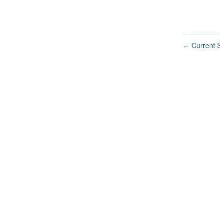
Current S
←