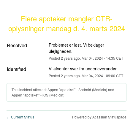
Flere apoteker mangler CTR-
oplysninger mandag d. 4. marts 2024
Resolved
Problemet er løst. Vi beklager 
ulejligheden.
Posted
2
years ago.
Mar
04
,
2024
-
14:35
CET
Identified
Vi afventer svar fra underleverandør.
Posted
2
years ago.
Mar
04
,
2024
-
09:00
CET
This incident affected: Appen "apoteket" - Android (Medicin) and
Appen "apoteket" - iOS (Medicin).
Current Status
Powered by Atlassian Statuspage
←