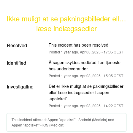
Ikke muligt at se pakningsbilleder eller 
læse indlægssedler
Resolved
This incident has been resolved.
Posted
1
year ago.
Apr
08
,
2025
-
17:05
CEST
Identified
Årsagen skyldes nedbrud i en tjeneste 
hos underleverandør.
Posted
1
year ago.
Apr
08
,
2025
-
15:05
CEST
Investigating
Det er ikke muligt at se pakningsbilleder 
eller læse indlægssedler i appen 
'apoteket'.
Posted
1
year ago.
Apr
08
,
2025
-
14:22
CEST
This incident affected: Appen "apoteket" - Android (Medicin) and
Appen "apoteket" - iOS (Medicin).